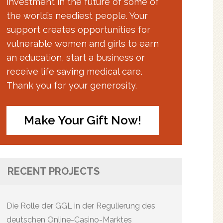
investment in the future of some of
the world’s neediest people. Your
support creates opportunities for
vulnerable women and girls to earn
an education, start a business or
receive life saving medical care.
Thank you for your generosity.
Make Your Gift Now!
RECENT PROJECTS
Die Rolle der GGL in der Regulierung des
deutschen Online-Casino-Marktes