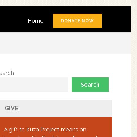
Home
DONATE NOW
earch
Search
GIVE
A gift to Kuza Project means an